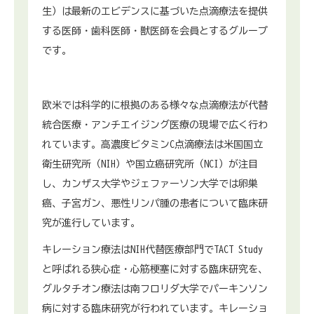
生）は最新のエビデンスに基づいた点滴療法を提供
する医師・歯科医師・獣医師を会員とするグループ
です。
欧米では科学的に根拠のある様々な点滴療法が代替
統合医療・アンチエイジング医療の現場で広く行わ
れています。高濃度ビタミンC点滴療法は米国国立
衛生研究所（NIH）や国立癌研究所（NCI）が注目
し、カンザス大学やジェファーソン大学では卵巣
癌、子宮ガン、悪性リンパ腫の患者について臨床研
究が進行しています。
キレーション療法はNIH代替医療部門でTACT Study
と呼ばれる狭心症・心筋梗塞に対する臨床研究を、
グルタチオン療法は南フロリダ大学でパーキンソン
病に対する臨床研究が行われています。キレーショ