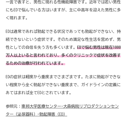
一言で表すと、男性に現れる性機能障害です。近年では若い男性
にもEDで悩んでいる方はいますが、主に中高年を迎えた男性に多
く現れます。
EDは通常であれば勃起できる状況であっても勃起ができない、持
続できないという症状です。そのため満足な性生活を営めず、男
性としての自信を失う方も多くいます。
EDで悩む男性は現在1000
万人以上いると言われており、多くのクリニックで症状を改善す
るための治療が行われています。
EDの症状は軽度から重度までさまざまです。たまに勃起ができな
い程度から全く勃起ができない重度まで、ガイドラインの定義に
あてはまれば全てEDとされています。
参照元：
東邦大学医療センター-大森病院リプロダクションセン
ター（泌尿器科）-勃起障害（ED）