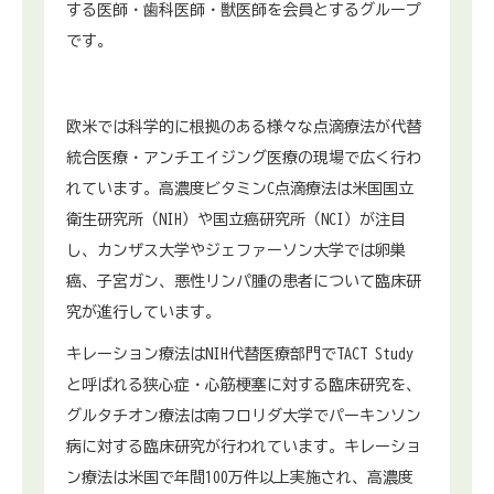
する医師・歯科医師・獣医師を会員とするグループ
です。
欧米では科学的に根拠のある様々な点滴療法が代替
統合医療・アンチエイジング医療の現場で広く行わ
れています。高濃度ビタミンC点滴療法は米国国立
衛生研究所（NIH）や国立癌研究所（NCI）が注目
し、カンザス大学やジェファーソン大学では卵巣
癌、子宮ガン、悪性リンパ腫の患者について臨床研
究が進行しています。
キレーション療法はNIH代替医療部門でTACT Study
と呼ばれる狭心症・心筋梗塞に対する臨床研究を、
グルタチオン療法は南フロリダ大学でパーキンソン
病に対する臨床研究が行われています。キレーショ
ン療法は米国で年間100万件以上実施され、高濃度